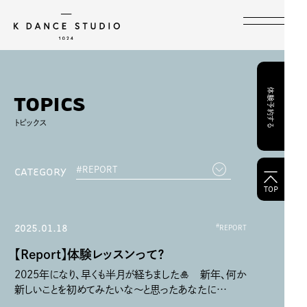
HOME
TOPICS
体験予約する
T
O
P
I
C
S
WHAT’S KDS
トピックス
INSTRUCTORS
LESSON SCHEDULE
TRIAL LESSON
CATEGORY
TOP
COURSE & PRICE
FAQ
2025.01.18
#
REPORT
STUDIO INFORMATION
RENTAL STUDIO
【Report】体験レッスンって？
CONTACT
2025年になり、早くも半月が経ちました🎍 新年、何か
新しいことを初めてみたいな〜と思ったあなたに…