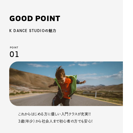
G
O
O
D
P
O
I
N
T
K DANCE STUDIOの魅力
POINT
01
これからはじめる方に優しい入門クラスが充実!!
3歳(年少）から社会人まで初心者の方でも安心!