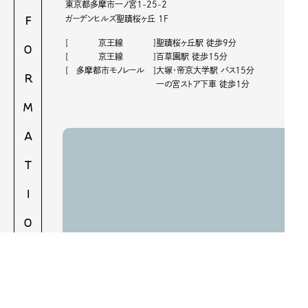
STUDIO INFORMATION
東京都多摩市一ノ宮1-25-2
ガーデンヒルズ聖蹟桜ヶ丘 1F
[
京王線
]
聖蹟桜ヶ丘駅 徒歩9分
[
京王線
]
百草園駅 徒歩15分
[
多摩都市モノレール
]
大塚・帝京大学駅 バス15分
一の宮ストア下車 徒歩1分