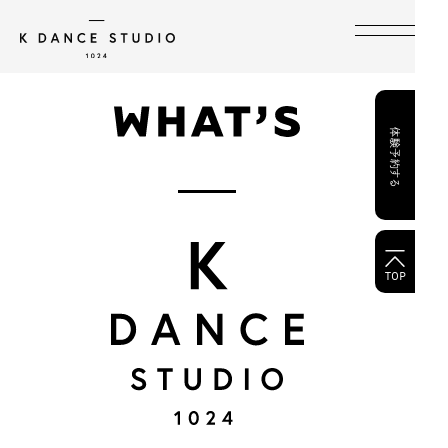
HOME
TOPICS
体験予約する
WHAT’S KDS
INSTRUCTORS
LESSON SCHEDULE
TRIAL LESSON
TOP
COURSE & PRICE
FAQ
STUDIO INFORMATION
RENTAL STUDIO
CONTACT