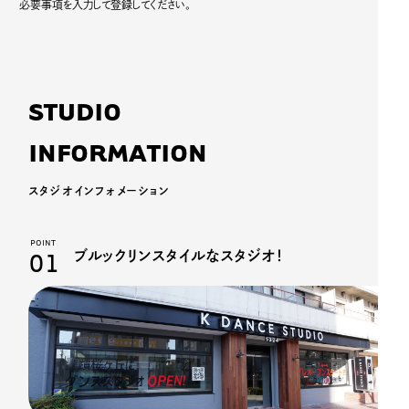
必要事項を入力して登録してください。
S
T
U
D
I
O
I
N
F
O
R
M
A
T
I
O
N
スタジオインフォメーション
POINT
01
ブルックリンスタイルなスタジオ！